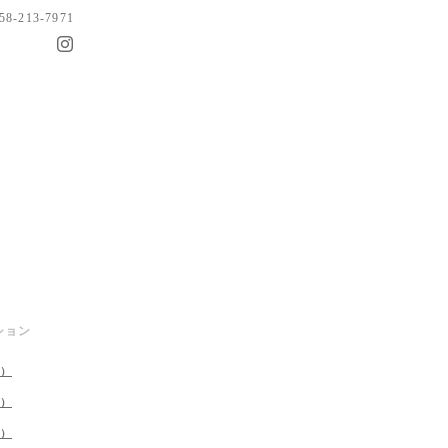
058-213-7971
ション
1）
4）
1）