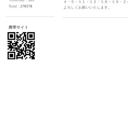
Yesterday :
121
４・５・１１・１２・１８・１９・２
Total :
270578
よろしくお願いいたします。
携帯サイト