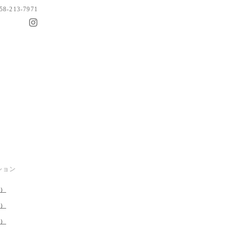
058-213-7971
ション
1）
4）
1）