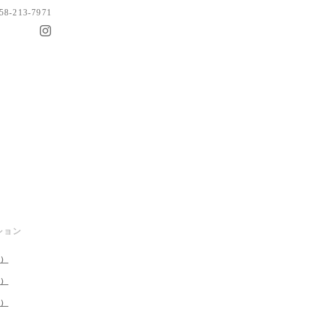
058-213-7971
ション
1）
4）
1）